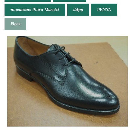
mocassins Piero Masetti
ddpp
PENYA
Flecs