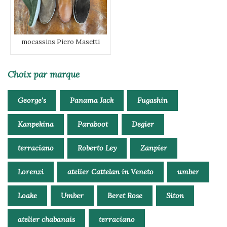
mocassins Piero Masetti
Choix par marque
George's
Panama Jack
Fugashin
Kanpekina
Paraboot
Degier
terraciano
Roberto Ley
Zanpier
Lorenzi
atelier Cattelan in Veneto
umber
Loake
Umber
Beret Rose
Siton
atelier chabanais
terraciano