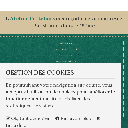
L'
Atelier Cattelan
vous reçoit à ses son adresse
Parisienne, dans le 19ème
Ateliers
La cordonnerie
Souliers
Accessoires
lux
Patines et personnalisations
GESTION DES COOKIES
bre
notre catalogue,la presse,les visites
Actualités
rep
En poursuivant votre navigation sur ce site, vous
Vidéos,à la TV
wa
Contact
acceptez l'utilisation de cookies pour améliorer le
rep
Mentions Légales
fonctionnement du site et réaliser des
Or
Plan du site
statistiques de visites.
Conditions générales d'utilisation
Gestion des cookies
Ok, tout accepter
En savoir plus
Politique de confidentialité
Interdire