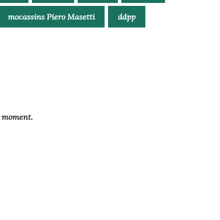
mocassins Piero Masetti
ddpp
le moment.