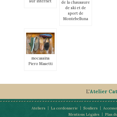
sur internet
de la chaussure
de ski et de
sport de
Montebelluna
mocassins
Piero Masetti
L'
Atelier Ca
Ateliers
La cordonnerie
Souliers
Accesso
Mentions Légales
Plan du