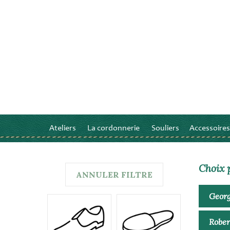
Ateliers
La cordonnerie
Souliers
Accessoires
Choix 
ANNULER FILTRE
Georg
Rober