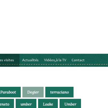
s visites
Actualités
Vidéos,à la TV
Contact
Paraboot
Degier
terraciano
Veneto
umber
Loake
Umber