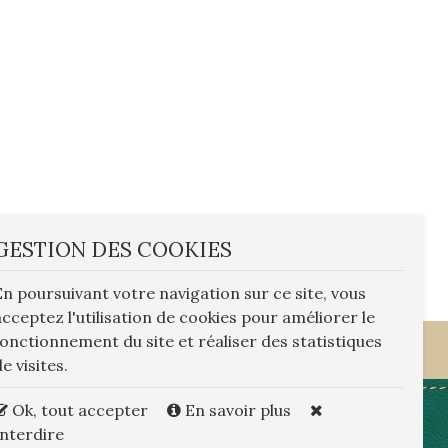
lux
GESTION DES COOKIES
bre
rep
En poursuivant votre navigation sur ce site, vous
wa
acceptez l'utilisation de cookies pour améliorer le
rep
fonctionnement du site et réaliser des statistiques
Or
dans le 19ème
e visites.
Ok, tout accepter
En savoir plus
 visites
Actualités
Vidéos,à la TV
Contact
Interdire
Politique de confidentialité