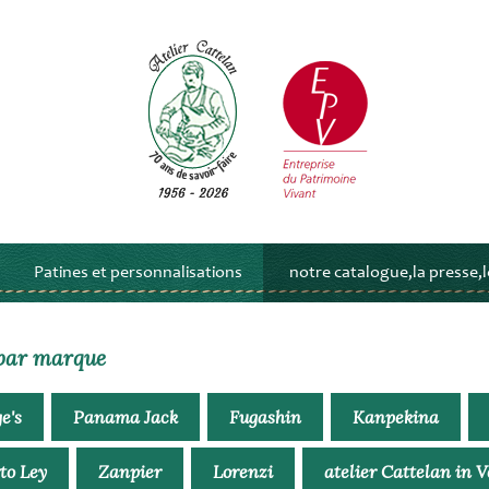
Patines et personnalisations
notre catalogue,la presse,le
par marque
e's
Panama Jack
Fugashin
Kanpekina
to Ley
Zanpier
Lorenzi
atelier Cattelan in 