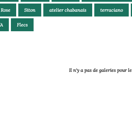
 Rose
Siton
atelier chabanais
terraciano
A
Flecs
Il n'y a pas de galeries pour 