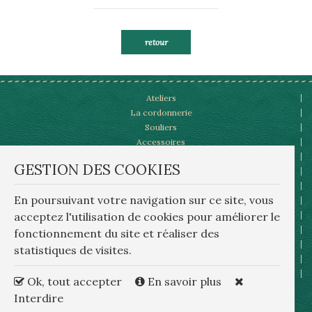
retour
Ateliers
La cordonnerie
Souliers
Accessoires
lux
Patines et personnalisations
GESTION DES COOKIES
bre
notre catalogue,la presse,les visites
Actualités
rep
En poursuivant votre navigation sur ce site, vous
Vidéos,à la TV
wa
acceptez l'utilisation de cookies pour améliorer le
Contact
rep
Mentions Légales
fonctionnement du site et réaliser des
Or
Plan du site
statistiques de visites.
Conditions générales d'utilisation
Gestion des cookies
Ok, tout accepter
En savoir plus
Politique de confidentialité
Interdire