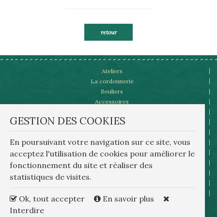
retour
Ateliers
La cordonnerie
Souliers
Accessoires
lux
Patines et personnalisations
GESTION DES COOKIES
bre
notre catalogue,la presse,les visites
Actualités
rep
En poursuivant votre navigation sur ce site, vous
Vidéos,à la TV
wa
acceptez l'utilisation de cookies pour améliorer le
Contact
rep
Mentions Légales
fonctionnement du site et réaliser des
Or
Plan du site
statistiques de visites.
Conditions générales d'utilisation
Gestion des cookies
Ok, tout accepter
En savoir plus
Politique de confidentialité
Interdire