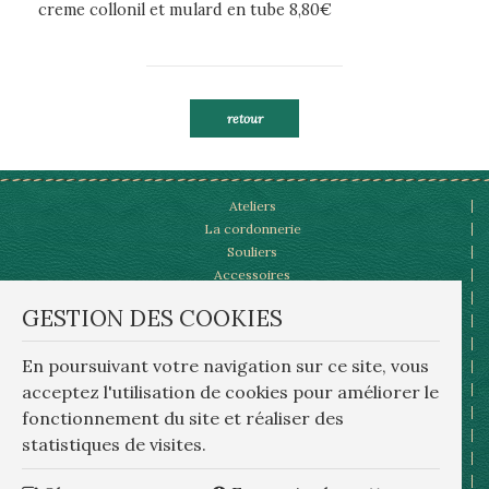
creme collonil et mulard en tube 8,80€
retour
Ateliers
La cordonnerie
Souliers
Accessoires
lux
Patines et personnalisations
GESTION DES COOKIES
bre
notre catalogue,la presse,les visites
Actualités
rep
En poursuivant votre navigation sur ce site, vous
Vidéos,à la TV
wa
acceptez l'utilisation de cookies pour améliorer le
Contact
rep
Mentions Légales
fonctionnement du site et réaliser des
Or
Plan du site
statistiques de visites.
Conditions générales d'utilisation
Gestion des cookies